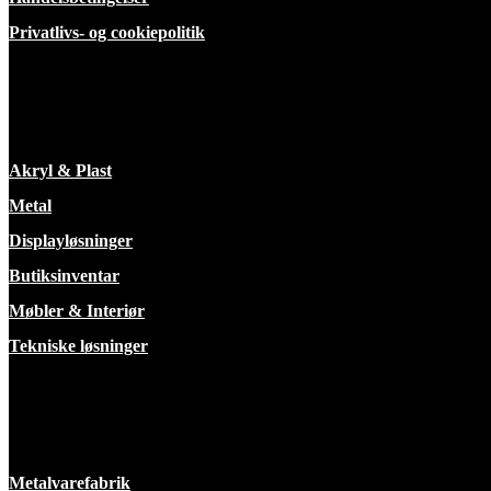
Privatlivs- og cookiepolitik
ekspertise
Akryl & Plast
Metal
Displayløsninger
Butiksinventar
Møbler & Interiør
Tekniske løsninger
Faciliteter
Metalvarefabrik