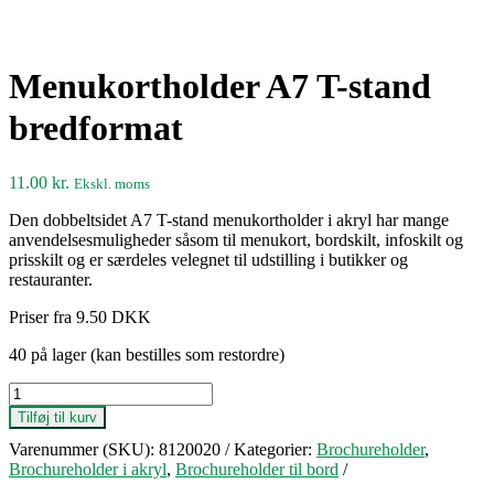
Menukortholder A7 T-stand
bredformat
11.00
kr.
Ekskl. moms
Den dobbeltsidet A7 T-stand menukortholder i akryl har mange
anvendelsesmuligheder såsom til menukort, bordskilt, infoskilt og
prisskilt og er særdeles velegnet til udstilling i butikker og
restauranter.
Priser fra 9.50 DKK
40 på lager (kan bestilles som restordre)
Menukortholder
A7
Tilføj til kurv
T-
Varenummer (SKU):
8120020
Kategorier:
Brochureholder
,
stand
Brochureholder i akryl
,
Brochureholder til bord
bredformat
antal