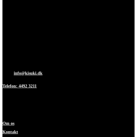
Adresse & Kontakt
Islevdalvej 96
DK-2610 Rødovre
Åbningstider
Mandag-torsdag 7:00-15:30
Fredag 7:00-12:00
Mail:
info@kisuki.dk
Telefon: 4492 3211
Information
Om os
Kontakt