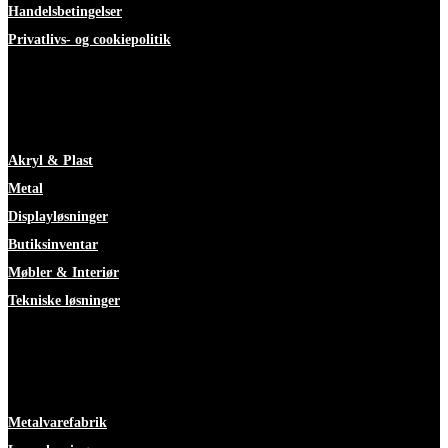
Handelsbetingelser
Privatlivs- og cookiepolitik
ekspertise
Akryl & Plast
Metal
Displayløsninger
Butiksinventar
Møbler & Interiør
Tekniske løsninger
Faciliteter
Metalvarefabrik