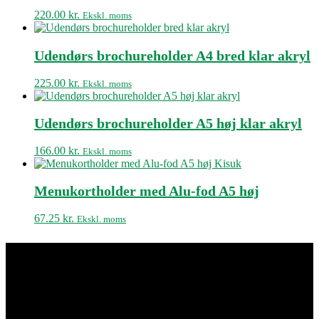
220.00
kr.
Ekskl. moms
Udendørs brochureholder A4 bred klar akryl
225.00
kr.
Ekskl. moms
Udendørs brochureholder A5 høj klar akryl
166.00
kr.
Ekskl. moms
Menukortholder med Alu-fod A5 høj
67.25
kr.
Ekskl. moms
Kisuki Akryl & Metalvarefabrik
ApS