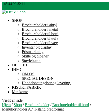
+45 44 92 32 11
info@kisuki.dk
0 emner
SHOP
Brochureholder i akryl
Brochureholder i metal
Brochureholder til bord
Brochureholder til gulv
Brochureholder til væg
Inventar og display
Prismærkning
Skilte og tilbehør
Støvlebørste
OUTLET
INFO
OM OS
SPECIAL DESIGN
Handelsbetingelser og levering
KISUKI FABRIK
Min konto
Vælg en side
Hjem
/
Shop
/
Brochureholder
/
Brochureholder til bord
/
Menukortholder A7 T-stand bredformat