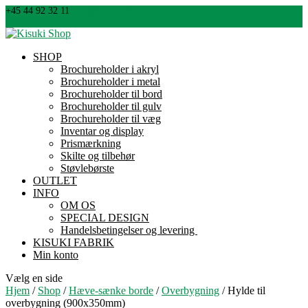
+45 44 92 32 11
info@kisuki.dk
0 emner
SHOP
Brochureholder i akryl
Brochureholder i metal
Brochureholder til bord
Brochureholder til gulv
Brochureholder til væg
Inventar og display
Prismærkning
Skilte og tilbehør
Støvlebørste
OUTLET
INFO
OM OS
SPECIAL DESIGN
Handelsbetingelser og levering
KISUKI FABRIK
Min konto
Vælg en side
Hjem
/
Shop
/
Hæve-sænke borde
/
Overbygning
/ Hylde til
overbygning (900x350mm)