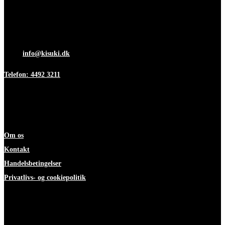
Åbningstider
Mandag-torsdag 7:00-15:30
Fredag 7:00-12:00
Mail:
info@kisuki.dk
Telefon: 4492 3211
Information
Om os
Kontakt
Handelsbetingelser
Privatlivs- og cookiepolitik
ekspertise