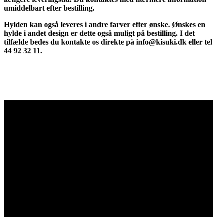
umiddelbart efter bestilling.
Hylden kan også leveres i andre farver efter ønske. Ønskes en
hylde i andet design er dette også muligt på bestilling.
I det
tilfælde bedes du kontakte os direkte på info@kisuki.dk eller tel
44 92 32 11.
Kisuki Akryl & Metalvarefabrik
ApS
Adresse & Kontakt
Islevdalvej 96
DK-2610 Rødovre