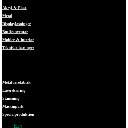
Akryl & Plast
Metal
Displayløsninger
Butiksinventar
Møbler & Interiør
Tekniske løsninger
Faciliteter
Metalvarefabrik
Laserskæring
Stansning
Maskinpark
Specialproduktion
Følg