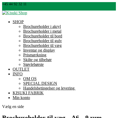
+45 44 92 32 11
info@kisuki.dk
0 emner
SHOP
Brochureholder i akryl
Brochureholder i metal
Brochureholder til bord
Brochureholder til gulv
Brochureholder til væg
Inventar og display
Prismærkning
Skilte og tilbehør
Støvlebørste
OUTLET
INFO
OM OS
SPECIAL DESIGN
Handelsbetingelser og levering
KISUKI FABRIK
Min konto
Vælg en side
Brochureholder til væg – A6 – 9 rum