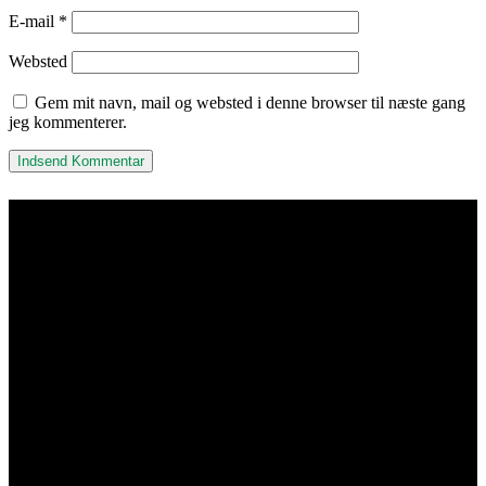
E-mail
*
Websted
Gem mit navn, mail og websted i denne browser til næste gang
jeg kommenterer.
Kisuki Akryl & Metalvarefabrik
ApS
Adresse & Kontakt
Islevdalvej 96
DK-2610 Rødovre
Åbningstider