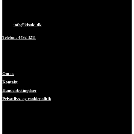
Mandag-torsdag 7:00-15:30
Fredag 7:00-12:00
Mail:
info@kisuki.dk
Telefon: 4492 3211
Information
Om os
Kontakt
Handelsbetingelser
Privatlivs- og cookiepolitik
ekspertise