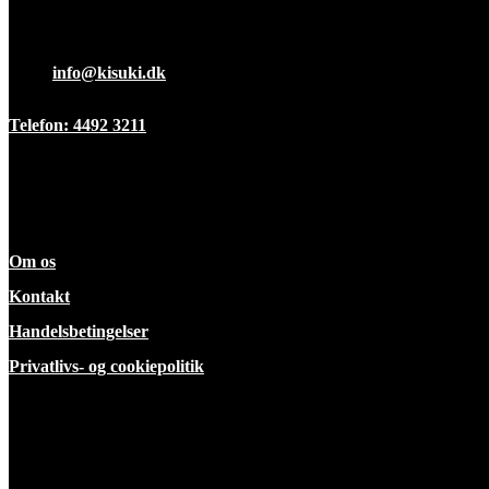
Fredag 7:00-12:00
Mail:
info@kisuki.dk
Telefon: 4492 3211
Information
Om os
Kontakt
Handelsbetingelser
Privatlivs- og cookiepolitik
ekspertise