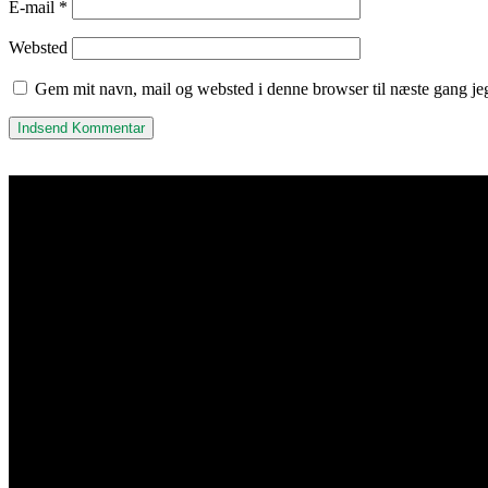
E-mail
*
Websted
Gem mit navn, mail og websted i denne browser til næste gang j
Kisuki Akryl & Metalvarefa
Adresse & Kontakt
Islevdalvej 96
DK-2610 Rødovre
Åbningstider
Mandag-torsdag 7:00-15:30