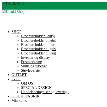
+45 44 92 32 11
info@kisuki.dk
0 emner
SHOP
Brochureholder i akryl
Brochureholder i metal
Brochureholder til bord
Brochureholder til gulv
Brochureholder til væg
Inventar og display
Prismærkning
Skilte og tilbehør
Støvlebørste
OUTLET
INFO
OM OS
SPECIAL DESIGN
Handelsbetingelser og levering
KISUKI FABRIK
Min konto