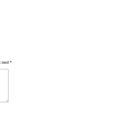
et med
*