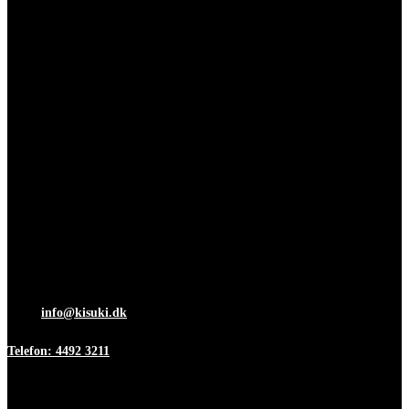
Kisuki Akryl & Metalvarefabrik
ApS
Adresse & Kontakt
Islevdalvej 96
DK-2610 Rødovre
Åbningstider
Mandag-torsdag 7:00-15:30
Fredag 7:00-12:00
Mail:
info@kisuki.dk
Telefon: 4492 3211
Information