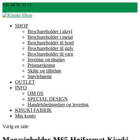
+45 44 92 32 11
info@kisuki.dk
0 emner
SHOP
Brochureholder i akryl
Brochureholder i metal
Brochureholder til bord
Brochureholder til gulv
Brochureholder til væg
Inventar og display
Prismærkning
Skilte og tilbehør
Støvlebørste
OUTLET
INFO
OM OS
SPECIAL DESIGN
Handelsbetingelser og levering
KISUKI FABRIK
Min konto
Vælg en side
Magasinholder-M65-Højformat-Kisuki