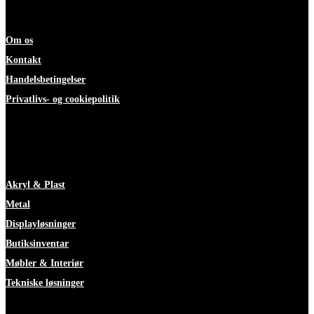
Om os
Kontakt
Handelsbetingelser
Privatlivs- og cookiepolitik
ekspertise
Akryl & Plast
Metal
Displayløsninger
Butiksinventar
Møbler & Interiør
Tekniske løsninger