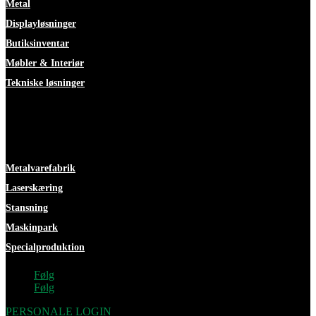
Metal
Displayløsninger
Butiksinventar
Møbler & Interiør
Tekniske løsninger
Faciliteter
Metalvarefabrik
Laserskæring
Stansning
Maskinpark
Specialproduktion
Følg
Følg
PERSONALE LOGIN