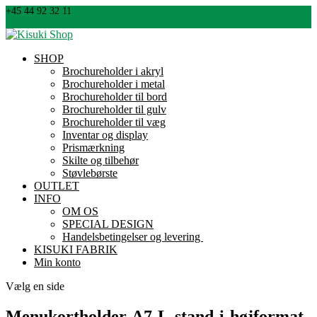
+45 44 92 32 11
info@kisuki.dk
0 emner
SHOP
Brochureholder i akryl
Brochureholder i metal
Brochureholder til bord
Brochureholder til gulv
Brochureholder til væg
Inventar og display
Prismærkning
Skilte og tilbehør
Støvlebørste
OUTLET
INFO
OM OS
SPECIAL DESIGN
Handelsbetingelser og levering
KISUKI FABRIK
Min konto
Vælg en side
Menukortholder-A7-L-stand-i-højformat