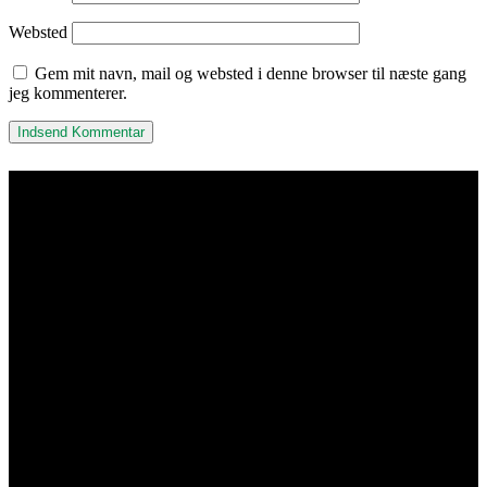
Websted
Gem mit navn, mail og websted i denne browser til næste gang
jeg kommenterer.
Kisuki Akryl & Metalvarefabrik
ApS
Adresse & Kontakt
Islevdalvej 96
DK-2610 Rødovre
Åbningstider
Mandag-torsdag 7:00-15:30