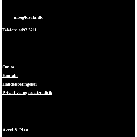
Fredag 7:00-12:00
Mail:
info@kisuki.dk
Telefon: 4492 3211
Information
Om os
Kontakt
Handelsbetingelser
Privatlivs- og cookiepolitik
ekspertise
Akryl & Plast