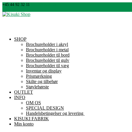
+45 44 92 32 11
info@kisuki.dk
0 emner
SHOP
Brochureholder i akryl
Brochureholder i metal
Brochureholder til bord
Brochureholder til gulv
Brochureholder til væg
Inventar og display
Prismærkning
Skilte og tilbehør
Støvlebørste
OUTLET
INFO
OM OS
SPECIAL DESIGN
Handelsbetingelser og levering
KISUKI FABRIK
Min konto