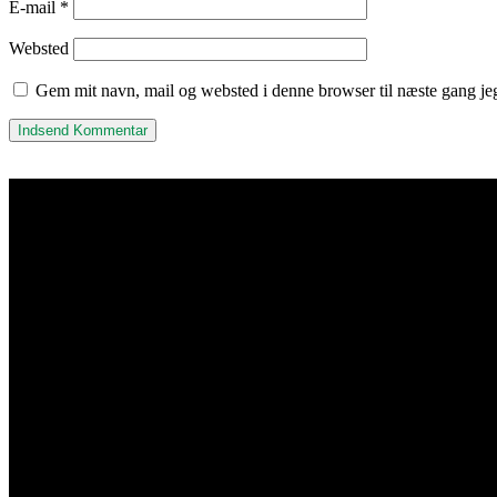
E-mail
*
Websted
Gem mit navn, mail og websted i denne browser til næste gang j
Kisuki Akryl & Metalvarefa
Adresse & Kontakt
Islevdalvej 96
DK-2610 Rødovre
Åbningstider
Mandag-torsdag 7:00-15:30