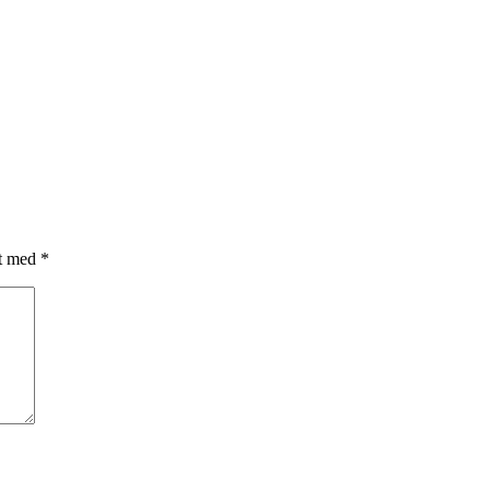
et med
*