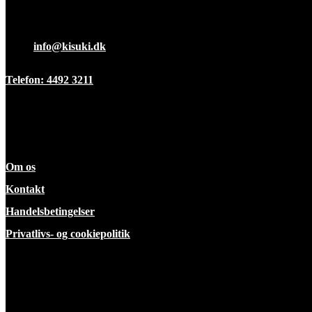
Fredag 7:00-12:00
Mail:
info@kisuki.dk
Telefon: 4492 3211
Information
Om os
Kontakt
Handelsbetingelser
Privatlivs- og cookiepolitik
ekspertise