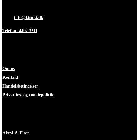
Fredag 7:00-12:00
Mail:
info@kisuki.dk
Telefon: 4492 3211
Information
Om os
Kontakt
Handelsbetingelser
Privatlivs- og cookiepolitik
ekspertise
Akryl & Plast