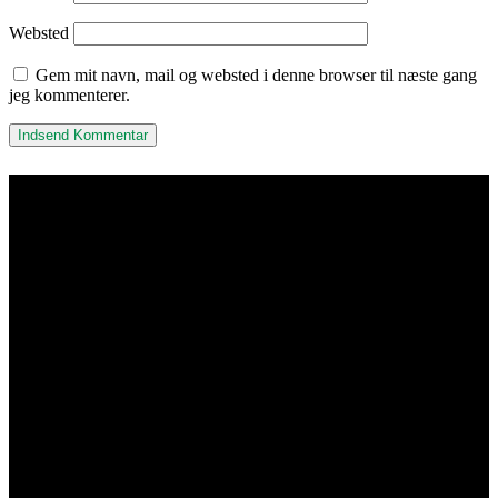
Websted
Gem mit navn, mail og websted i denne browser til næste gang
jeg kommenterer.
Kisuki Akryl & Metalvarefabrik
ApS
Adresse & Kontakt
Islevdalvej 96
DK-2610 Rødovre
Åbningstider
Mandag-torsdag 7:00-15:30