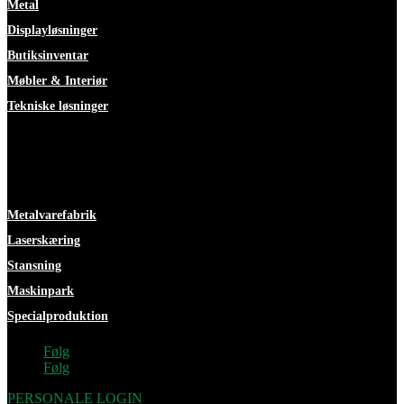
Metal
Displayløsninger
Butiksinventar
Møbler & Interiør
Tekniske løsninger
Faciliteter
Metalvarefabrik
Laserskæring
Stansning
Maskinpark
Specialproduktion
Følg
Følg
PERSONALE LOGIN