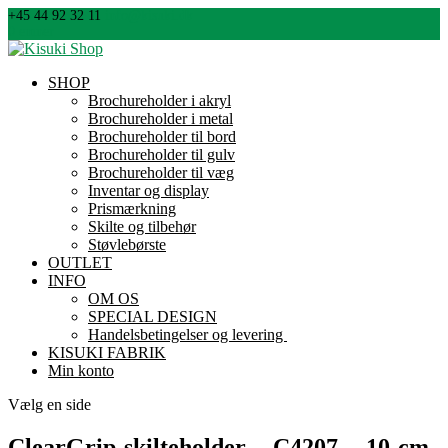
+45 44 92 32 11
info@kisuki.dk
0 emner
SHOP
Brochureholder i akryl
Brochureholder i metal
Brochureholder til bord
Brochureholder til gulv
Brochureholder til væg
Inventar og display
Prismærkning
Skilte og tilbehør
Støvlebørste
OUTLET
INFO
OM OS
SPECIAL DESIGN
Handelsbetingelser og levering
KISUKI FABRIK
Min konto
Vælg en side
ClearGrip-skilteholder-–-C4207-–-10-cm