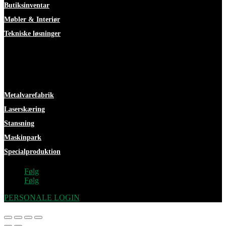
Butiksinventar
Møbler & Interiør
Tekniske løsninger
Faciliteter
Metalvarefabrik
Laserskæring
Stansning
Maskinpark
Specialproduktion
Følg
Følg
PERSONALE LOGIN