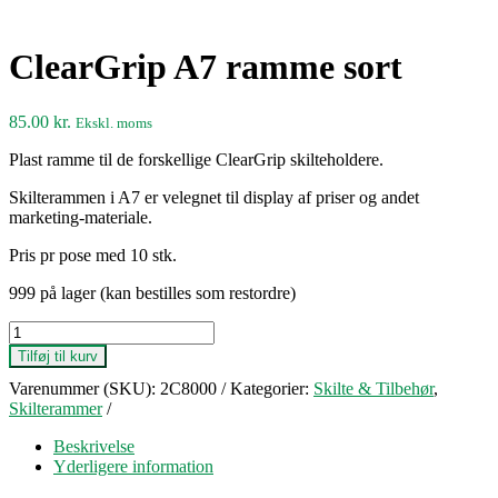
ClearGrip A7 ramme sort
85.00
kr.
Ekskl. moms
Plast ramme til de forskellige ClearGrip skilteholdere.
Skilterammen i A7 er velegnet til display af priser og andet
marketing-materiale.
Pris pr pose med 10 stk.
999 på lager (kan bestilles som restordre)
ClearGrip
A7
Tilføj til kurv
ramme
Varenummer (SKU):
2C8000
Kategorier:
Skilte & Tilbehør
,
sort
Skilterammer
antal
Beskrivelse
Yderligere information