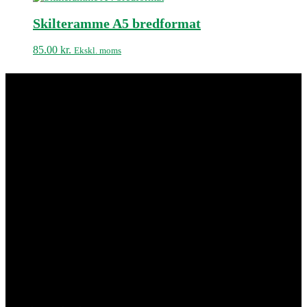
Skilteramme A5 bredformat
85.00
kr.
Ekskl. moms
Kisuki Akryl & Metalvarefabrik
ApS
Adresse & Kontakt
Islevdalvej 96
DK-2610 Rødovre
Åbningstider
Mandag-torsdag 7:00-15:30
Fredag 7:00-12:00