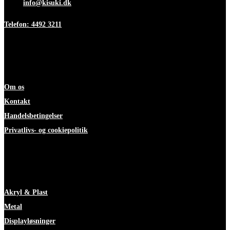
Mail:
info@kisuki.dk
Telefon: 4492 3211
Information
Om os
Kontakt
Handelsbetingelser
Privatlivs- og cookiepolitik
ekspertise
Akryl & Plast
Metal
Displayløsninger