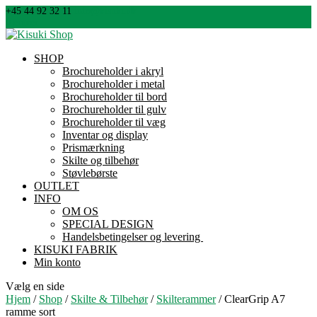
+45 44 92 32 11
info@kisuki.dk
0 emner
SHOP
Brochureholder i akryl
Brochureholder i metal
Brochureholder til bord
Brochureholder til gulv
Brochureholder til væg
Inventar og display
Prismærkning
Skilte og tilbehør
Støvlebørste
OUTLET
INFO
OM OS
SPECIAL DESIGN
Handelsbetingelser og levering
KISUKI FABRIK
Min konto
Vælg en side
Hjem
/
Shop
/
Skilte & Tilbehør
/
Skilterammer
/ ClearGrip A7
ramme sort