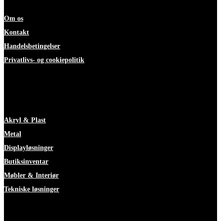
Om os
Kontakt
Handelsbetingelser
Privatlivs- og cookiepolitik
ekspertise
Akryl & Plast
Metal
Displayløsninger
Butiksinventar
Møbler & Interiør
Tekniske løsninger
Faciliteter