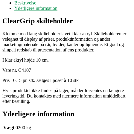
Beskrivelse
cm
Yderligere information
antal
ClearGrip skilteholder
Klemme med lang skilteholder lavet i klar akryl. Skilteholderen er
velegnet til display af priser, produktinformation og andet
marketingmateriale på rør, hylder, kanter og lignende. Et godt og
simpelt redskab til præsentation af ens produkter.
I klar akryl højde 10 cm.
Vare nr. C4107
Pris 10.15 pr. stk. sælges i poser à 10 stk
Hvis produktet ikke findes på lager, må der forventes en længere
leveringstid. Du kontaktes med nærmere information umiddelbart
efter bestilling.
Yderligere information
Vægt
0200 kg