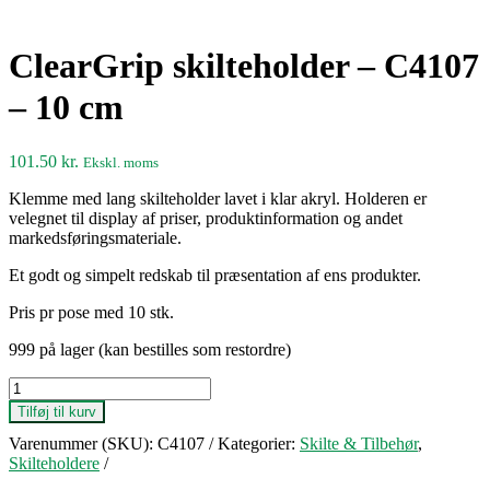
ClearGrip skilteholder – C4107
– 10 cm
101.50
kr.
Ekskl. moms
Klemme med lang skilteholder lavet i klar akryl. Holderen er
velegnet til display af priser, produktinformation og andet
markedsføringsmateriale.
Et godt og simpelt redskab til præsentation af ens produkter.
Pris pr pose med 10 stk.
999 på lager (kan bestilles som restordre)
ClearGrip
skilteholder
Tilføj til kurv
-
Varenummer (SKU):
C4107
Kategorier:
Skilte & Tilbehør
,
C4107
Skilteholdere
-
10