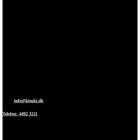
ApS
Adresse & Kontakt
Islevdalvej 96
DK-2610 Rødovre
Åbningstider
Mandag-torsdag 7:00-15:30
Fredag 7:00-12:00
Mail:
info@kisuki.dk
Telefon: 4492 3211
Information