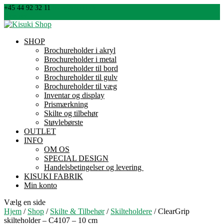
+45 44 92 32 11
info@kisuki.dk
0 emner
SHOP
Brochureholder i akryl
Brochureholder i metal
Brochureholder til bord
Brochureholder til gulv
Brochureholder til væg
Inventar og display
Prismærkning
Skilte og tilbehør
Støvlebørste
OUTLET
INFO
OM OS
SPECIAL DESIGN
Handelsbetingelser og levering
KISUKI FABRIK
Min konto
Vælg en side
Hjem
/
Shop
/
Skilte & Tilbehør
/
Skilteholdere
/ ClearGrip
skilteholder – C4107 – 10 cm