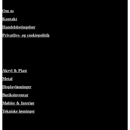
Om os
Kontakt
Handelsbetingelser
Privatlivs- og cookiepolitik
ekspertise
Akryl & Plast
Metal
Displayløsninger
Butiksinventar
Møbler & Interiør
Tekniske løsninger
Faciliteter