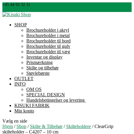
+45 44 92 32 11
info@kisuki.dk
0 emner
SHOP
Brochureholder i akryl
Brochureholder i metal
Brochureholder til bord
Brochureholder til gulv
Brochureholder til væg
Inventar og display
Prismærkning
Skilte og tilbehør
Støvlebørste
OUTLET
INFO
OM OS
SPECIAL DESIGN
Handelsbetingelser og levering
KISUKI FABRIK
Min konto
Vælg en side
Hjem
/
Shop
/
Skilte & Tilbehør
/
Skilteholdere
/ ClearGrip
skilteholder – C4207 – 10 cm