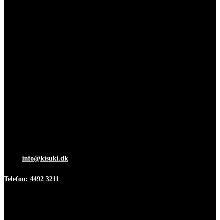
ApS
Adresse & Kontakt
Islevdalvej 96
DK-2610 Rødovre
Åbningstider
Mandag-torsdag 7:00-15:30
Fredag 7:00-12:00
Mail:
info@kisuki.dk
Telefon: 4492 3211
Information