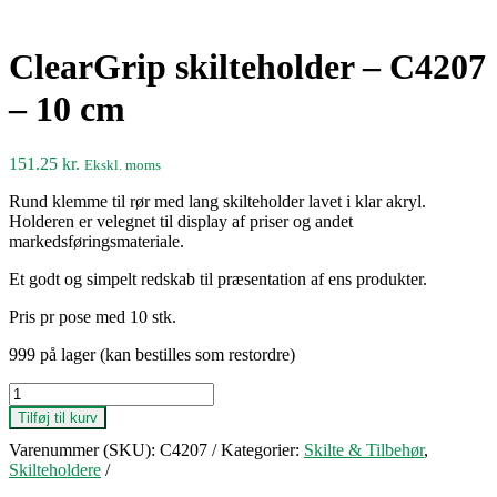
ClearGrip skilteholder – C4207
– 10 cm
151.25
kr.
Ekskl. moms
Rund klemme til rør med lang skilteholder lavet i klar akryl.
Holderen er velegnet til display af priser og andet
markedsføringsmateriale.
Et godt og simpelt redskab til præsentation af ens produkter.
Pris pr pose med 10 stk.
999 på lager (kan bestilles som restordre)
ClearGrip
skilteholder
Tilføj til kurv
-
Varenummer (SKU):
C4207
Kategorier:
Skilte & Tilbehør
,
C4207
Skilteholdere
-
10