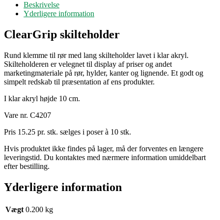
Beskrivelse
cm
Yderligere information
antal
ClearGrip skilteholder
Rund klemme til rør med lang skilteholder lavet i klar akryl.
Skilteholderen er velegnet til display af priser og andet
marketingmateriale på rør, hylder, kanter og lignende. Et godt og
simpelt redskab til præsentation af ens produkter.
I klar akryl højde 10 cm.
Vare nr. C4207
Pris 15.25 pr. stk. sælges i poser à 10 stk.
Hvis produktet ikke findes på lager, må der forventes en længere
leveringstid. Du kontaktes med nærmere information umiddelbart
efter bestilling.
Yderligere information
Vægt
0.200 kg